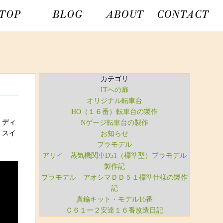
カテゴリ
ITへの扉
オリジナル転車台
HO（１６番）転車台の製作
、ディ
Nゲージ転車台の製作
。スイ
お知らせ
プラモデル
アリイ 蒸気機関車D51（標準型）プラモデル
製作記
プラモデル アオシマＤＤ５１標準仕様の製作
記
真鍮キット・モデル16番
Ｃ６１ー２安達１６番改造日記