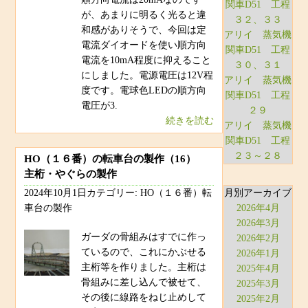
関車D51 工程
が、あまりに明るく光ると違
３２、３３
和感がありそうで、今回は定
アリイ 蒸気機
電流ダイオードを使い順方向
関車D51 工程
電流を10mA程度に抑えること
３０、３１
にしました。電源電圧は12V程
アリイ 蒸気機
度です。電球色LEDの順方向
関車D51 工程
電圧が3.
２９
続きを読む
アリイ 蒸気機
関車D51 工程
２３～２８
HO（１６番）の転車台の製作（16）
主桁・やぐらの製作
月別アーカイブ
2024年10月1日カテゴリー: HO（１６番）転
2026年4月
車台の製作
2026年3月
ガーダの骨組みはすでに作っ
2026年2月
ているので、これにかぶせる
2026年1月
主桁等を作りました。主桁は
2025年4月
骨組みに差し込んで被せて、
2025年3月
その後に線路をねじ止めして
2025年2月