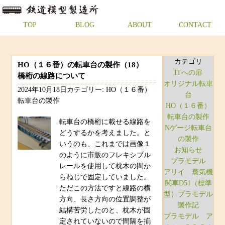
TOP
BLOG
ABOUT
CONTACT
カテゴリ
HO（１６番）の転車台の製作（18）
ITへの扉
橋桁の線路について
オリジナル転車
2024年10月18日カテゴリー: HO（１６番）
台
転車台の製作
HO（１６番）
転車台の製作
転車台の橋桁に載せる線路を
Nゲージ転車台
どうするかを考えました。と
の製作
いうのも、これまでは画像１
お知らせ
のように市販のフレキシブル
プラモデル
レールを使用して枕木の間か
アリイ 蒸気機
らねじで固定していました。
関車D51（標準
ただこの方法ですと線路の横
型）プラモデル
方向、長さ方向の位置調整が
製作記
結構苦労したのと、枕木が固
プラモデル ア
定されていないので間隔を揃