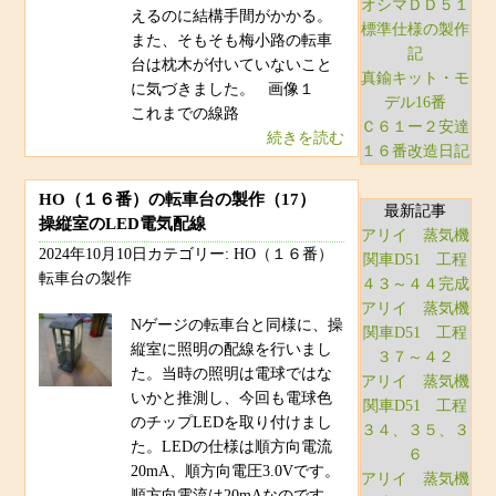
オシマＤＤ５１
えるのに結構手間がかかる。
標準仕様の製作
また、そもそも梅小路の転車
記
台は枕木が付いていないこと
真鍮キット・モ
に気づきました。 画像１
デル16番
これまでの線路
Ｃ６１ー２安達
続きを読む
１６番改造日記
HO（１６番）の転車台の製作（17）
最新記事
操縦室のLED電気配線
アリイ 蒸気機
2024年10月10日カテゴリー: HO（１６番）
関車D51 工程
転車台の製作
４３～４４完成
アリイ 蒸気機
Nゲージの転車台と同様に、操
関車D51 工程
縦室に照明の配線を行いまし
３７～４２
た。当時の照明は電球ではな
アリイ 蒸気機
いかと推測し、今回も電球色
関車D51 工程
のチップLEDを取り付けまし
３４、３５、３
た。LEDの仕様は順方向電流
６
20mA、順方向電圧3.0Vです。
アリイ 蒸気機
順方向電流は20mAなのです