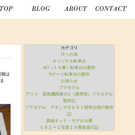
カテゴリ
ITへの扉
オリジナル転車台
HO（１６番）転車台の製作
書籍は
Nゲージ転車台の製作
いま
お知らせ
プラモデル
アリイ 蒸気機関車D51（標準型）プラモデル
製作記
プラモデル アオシマＤＤ５１標準仕様の製作
記
真鍮キット・モデル16番
Ｃ６１ー２安達１６番改造日記