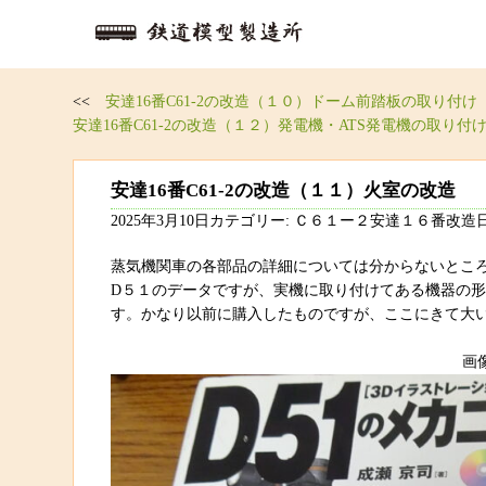
<<
安達16番C61-2の改造（１０）ドーム前踏板の取り付け
安達16番C61-2の改造（１２）発電機・ATS発電機の取り付
安達16番C61-2の改造（１１）火室の改造
2025年3月10日カテゴリー: Ｃ６１ー２安達１６番改造
蒸気機関車の各部品の詳細については分からないとこ
D５１のデータですが、実機に取り付けてある機器の
す。かなり以前に購入したものですが、ここにきて大
画