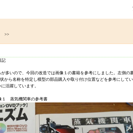
け
>>
日記
ろが多いので、今回の改造では画像１の書籍を参考にしました。左側の
形状から名称を特定し模型の部品購入や取り付け位置などを参考にして
いに活躍しています。
像１ 蒸気機関車の参考書