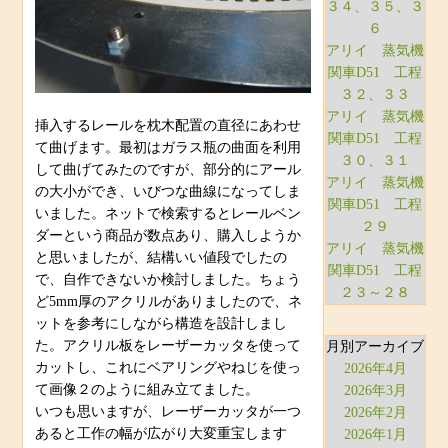
３４、３５、３
６
アリイ 蒸気機
関車D51 工程
３２、３３
アリイ 蒸気機
挿入するレールを枕木配置の直径にあわせ
関車D51 工程
て曲げます。最初はガラス瓶の曲面を利用
３０、３１
して曲げてみたのですが、部分的にアール
アリイ 蒸気機
の大小ができ、いびつな曲線になってしま
関車D51 工程
いました。ネットで検索するとレールベン
２９
ダーという商品が数点あり、購入しようか
アリイ 蒸気機
と思いましたが、結構いい値段でしたの
関車D51 工程
で、自作できないか検討しました。ちょう
２３～２８
ど5mm厚のアクリルがありましたので、ネ
ットを参考にしながら構造を設計しまし
た。アクリル板をレーザーカッタを使って
月別アーカイブ
カットし、これにベアリングやねじを使っ
2026年4月
て画像２のように組み立てました。
2026年3月
いつも思いますが、レーザーカッタが一つ
2026年2月
あると工作の幅が広がり大変重宝します
2026年1月