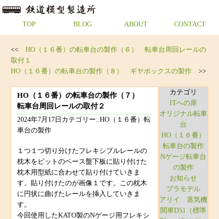
TOP
BLOG
ABOUT
CONTACT
<<
HO（１６番）の転車台の製作（６） 転車台周回レールの
取付１
HO（１６番）の転車台の製作（８） ギヤボックスの製作
>>
カテゴリ
HO（１６番）の転車台の製作（７）
ITへの扉
転車台周回レールの取付２
オリジナル転車
2024年7月17日カテゴリー: HO（１６番）転
台
車台の製作
HO（１６番）
転車台の製作
１つ１つ切り分けたフレキシブルレールの
Nゲージ転車台
枕木をピットのベース盤下板に貼り付けた
の製作
枕木用型紙に合わせて貼り付けていきま
お知らせ
す。貼り付けたのが画像１です。この枕木
プラモデル
に円状に曲げたレールを挿入していきま
アリイ 蒸気機
す。
関車D51（標準
今回使用したKATO製のNゲージ用フレキシ