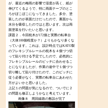
が、最近の梅雨の影響で湿度が高く、紙が
伸びてくるようで、特に両面テープのとこ
ろがぼこぼこになってきました。多分、塗
装したのが表面だけだったので、裏面から
水分を吸収したのではと思います。次は両
面塗装を行いたいと思います。
課題２．今回枕木が172個と実際の転車台
（大体100個程度か？）よりもかなり多くな
っています。これは、設計時点ではKATO製
のフレキシブルレールの枕木を４個づつ切
って貼り付ける予定でしたので、必然的に
フレキシブルレールのピッチに合わせるこ
とになりましたが、作業の途中で１個づつ
切り離して貼り付けたので、このピッチに
従う必要がなく、実際の転車台にあわせた
方がよいかと思いました。
上記１の問題が気になるので、ついでに２
の問題も修正しようかなと考えています。
画像８ 周回線路の敷設が完了