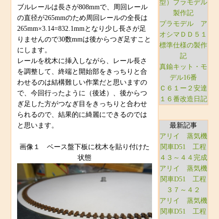
型）プラモデル
ブルレールは長さが808mmで、周回レール
製作記
の直径が265mmのため周回レールの全長は
プラモデル ア
265mm×3.14=832.1mmとなり少し長さが足
オシマＤＤ５１
りませんので30数mmは後からつぎ足すこと
標準仕様の製作
にします。
記
レールを枕木に挿入しながら、レール長さ
真鍮キット・モ
を調整して、終端と開始部をきっちりと合
デル16番
わせるのは結構難しい作業だと思いますの
Ｃ６１ー２安達
で、今回行ったように（後述）、後からつ
１６番改造日記
ぎ足した方がつなぎ目をきっちりと合わせ
られるので、結果的に綺麗にできるのでは
と思います。
最新記事
アリイ 蒸気機
画像１ ベース盤下板に枕木を貼り付けた
関車D51 工程
状態
４３～４４完成
アリイ 蒸気機
関車D51 工程
３７～４２
アリイ 蒸気機
関車D51 工程