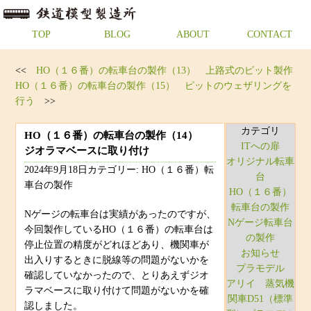
TOP
BLOG
ABOUT
CONTACT
<<
HO（１６番）の転車台の製作（13） 上路式のピット製作
HO（１６番）の転車台の製作（15） ピットのウェザリングを
行う
>>
カテゴリ
HO（１６番）の転車台の製作（14）
ITへの扉
ジオラマベースに取り付け
オリジナル転車
2024年9月18日カテゴリー: HO（１６番）転
台
車台の製作
HO（１６番）
転車台の製作
Nゲージの転車台は実績があったのですが、
Nゲージ転車台
今回製作しているHO（１６番）の転車台は
の製作
停止位置の精度がどれほどあり、機関車が
お知らせ
出入りするときに脱線等の問題がないかを
プラモデル
確認していなかったので、とりあえずジオ
アリイ 蒸気機
ラマベースに取り付けて問題がないかを確
関車D51（標準
認しました。