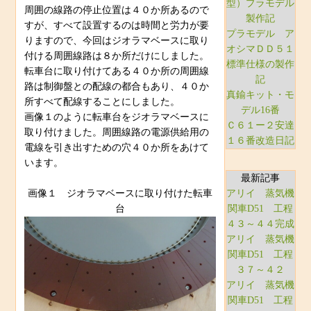
型）プラモデル
周囲の線路の停止位置は４０か所あるので
製作記
すが、すべて設置するのは時間と労力が要
プラモデル ア
りますので、今回はジオラマベースに取り
オシマＤＤ５１
付ける周囲線路は８か所だけにしました。
標準仕様の製作
転車台に取り付けてある４０か所の周囲線
記
路は制御盤との配線の都合もあり、４０か
真鍮キット・モ
所すべて配線することにしました。
デル16番
画像１のように転車台をジオラマベースに
Ｃ６１ー２安達
取り付けました。周囲線路の電源供給用の
１６番改造日記
電線を引き出すための穴４０か所をあけて
います。
最新記事
画像１ ジオラマベースに取り付けた転車
アリイ 蒸気機
台
関車D51 工程
４３～４４完成
アリイ 蒸気機
関車D51 工程
３７～４２
アリイ 蒸気機
関車D51 工程