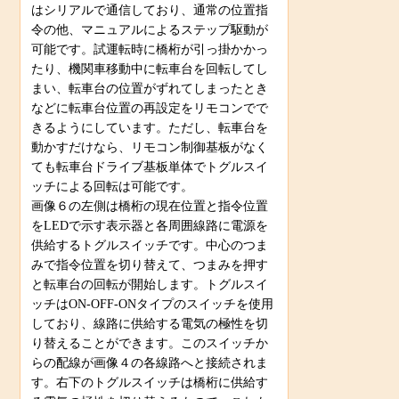
はシリアルで通信しており、通常の位置指
令の他、マニュアルによるステップ駆動が
可能です。試運転時に橋桁が引っ掛かかっ
たり、機関車移動中に転車台を回転してし
まい、転車台の位置がずれてしまったとき
などに転車台位置の再設定をリモコンでで
きるようにしています。ただし、転車台を
動かすだけなら、リモコン制御基板がなく
ても転車台ドライブ基板単体でトグルスイ
ッチによる回転は可能です。
画像６の左側は橋桁の現在位置と指令位置
をLEDで示す表示器と各周囲線路に電源を
供給するトグルスイッチです。中心のつま
みで指令位置を切り替えて、つまみを押す
と転車台の回転が開始します。トグルスイ
ッチはON‐OFF‐ONタイプのスイッチを使用
しており、線路に供給する電気の極性を切
り替えることができます。このスイッチか
らの配線が画像４の各線路へと接続されま
す。右下のトグルスイッチは橋桁に供給す