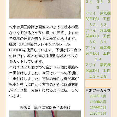
３４、３５、３
６
アリイ 蒸気機
関車D51 工程
３２、３３
転車台周囲線路は画像２のように枕木の重
アリイ 蒸気機
なりを避けるため互い違いに設置しますの
関車D51 工程
で枕木の位置が異なる２種類があります。
３０、３１
線路はIMON製のフレキシブルレール
アリイ 蒸気機
CODE83を使用しています。下側が転車台中
関車D51 工程
心側です。枕木が重なる範囲は枕木の長さ
２９
をカットしています。
アリイ 蒸気機
それぞれ２０個づつで合計４０個に電線を
関車D51 工程
半田付けしました。今回はレールの下側に
２３～２８
半田付けしました。電源の極性は機関車が
転車台中心に向かう方向のときに線路右側
がプラス極（赤色）になるように統一して
月別アーカイブ
います。
2026年4月
2026年3月
画像２ 線路に電線を半田付け
2026年2月
2026年1月