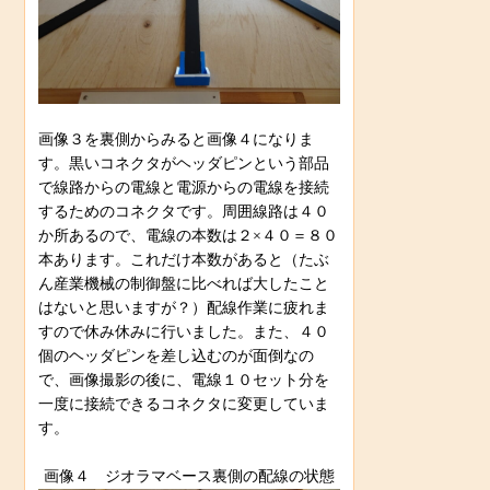
画像３を裏側からみると画像４になりま
す。黒いコネクタがヘッダピンという部品
で線路からの電線と電源からの電線を接続
するためのコネクタです。周囲線路は４０
か所あるので、電線の本数は２×４０＝８０
本あります。これだけ本数があると（たぶ
ん産業機械の制御盤に比べれば大したこと
はないと思いますが？）配線作業に疲れま
すので休み休みに行いました。また、４０
個のヘッダピンを差し込むのが面倒なの
で、画像撮影の後に、電線１０セット分を
一度に接続できるコネクタに変更していま
す。
画像４ ジオラマベース裏側の配線の状態