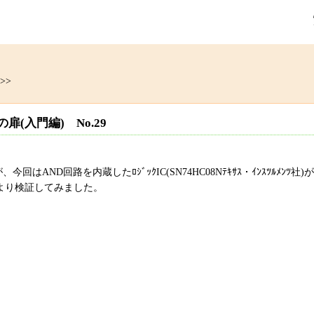
>>
(入門編) No.29
D回路を内蔵したﾛｼﾞｯｸIC(SN74HC08Nﾃｷｻｽ・ｲﾝｽﾂﾙﾒﾝﾂ社)
により検証してみました。