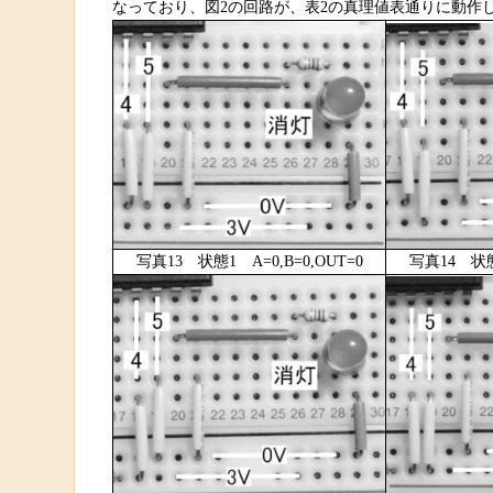
なっており、図2の回路が、表2の真理値表通りに動作
写真13 状態1 A=0,B=0,OUT=0
写真14 状態2