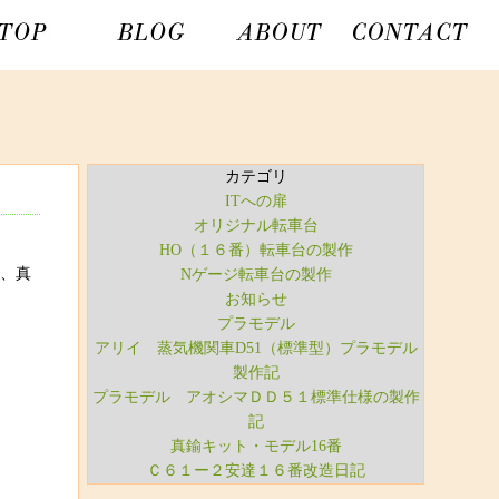
カテゴリ
ITへの扉
オリジナル転車台
HO（１６番）転車台の製作
が、真
Nゲージ転車台の製作
お知らせ
プラモデル
アリイ 蒸気機関車D51（標準型）プラモデル
製作記
プラモデル アオシマＤＤ５１標準仕様の製作
記
真鍮キット・モデル16番
Ｃ６１ー２安達１６番改造日記