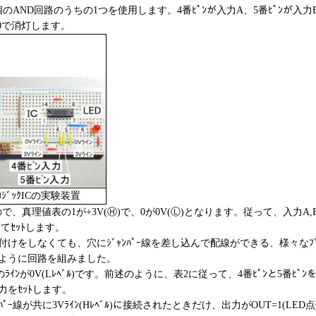
AND回路のうちの1つを使用します。4番ﾋﾟﾝが入力A、5番ﾋﾟﾝが入力
=0で消灯します。
ﾛｼﾞｯｸICの実験装置
ので、真理値表の1が+3V(Ⓗ)で、0が0V(Ⓛ)となります。従って、入力A,
てｾｯﾄします。
をしなくても、穴にｼﾞｬﾝﾊﾟｰ線を差し込んで配線ができる、様々なﾌﾞﾚ
のように回路を組みました。
の上のﾗｲﾝが0V(Lﾚﾍﾞﾙ)です。前述のように、表2に従って、4番ﾋﾟﾝと5番ﾋﾟﾝをｼ
入力をｾｯﾄします。
ﾟｰ線が共に3Vﾗｲﾝ(Hﾚﾍﾞﾙ)に接続されたときだけ、出力がOUT=1(LED点