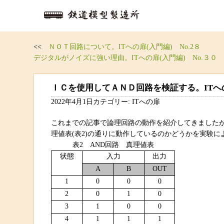
<<
ＮＯＴ回路について。ITへの扉(入門編) No.2８
デジタルがノイズに強い理由。ITへの扉(入門編) No.３０
ＩＣを使用してＡＮＤ回路を検証する。ITへの扉
2022年4月1日カテゴリー: ITへの扉
これまでの記事で論理回路の動作を紹介してきましたが、今回はAN
理値表(表2)の通りに動作しているのかどうかを実験
表2 AND回路 真理値表
状態
入力
出力
A
B
OUT
1
0
0
0
2
0
1
0
3
1
0
0
4
1
1
1