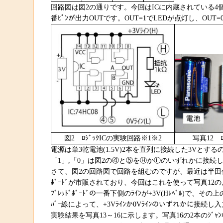
回路図は図2の通りです。今回はICに内蔵されている4個の
番ﾋﾟﾝが出力OUTです。OUT=1でLEDが点灯し、OUT
図2 ﾛｼﾞｯｸICの実験回路※1※2
写真12 
電源は単3乾電池(1.5V)2本を直列に接続した3Vとする
「1」,「0」は図2の④と⑤をⒽかⓁのいずれかに接続し
さて、図2の回路図で回路を組むのですが、最近は半田付け
ﾎﾞｰﾄﾞが市販されており、今回はこれを使って写真12
ﾌﾞﾚｯﾄﾞﾎﾞｰﾄﾞの一番下側のﾗｲﾝが+3V(Hﾚﾍﾞﾙ)で、そ
ﾊﾟｰ線によって、+3Vﾗｲﾝか0Vﾗｲﾝのいずれかに接続し
実験結果を写真13～16に示します。写真16の2本のｼﾞｬﾝﾊ